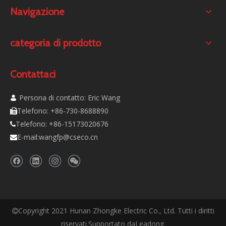
Navigazione
categoria di prodotto
Contattaci
Persona di contatto: Eric Wang

Telefono: +86-730-8688890

Telefono: +86-15173020676

E-mail:
wangfp@cseco.cn

Copyright 2021 Hunan Zhongke Electric Co., Ltd. Tutti i diritti

riservati.Supportato da
Leadong
.