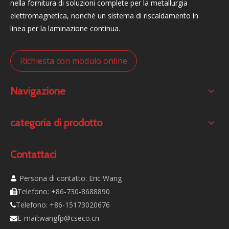
nella fornitura di soluzioni complete per la metallurgia
28373KB
elettromagnetica, nonché un sistema di riscaldamento in
142
linea per la laminazione continua.
2021-04-27
Brochure del prodotto
Copia link
Richiesta con modulo online
Scarica
Navigazione
categoria di prodotto
Contattaci
Persona di contatto: Eric Wang

Telefono: +86-730-8688890

Telefono: +86-15173020676

E-mail:
wangfp@cseco.cn
