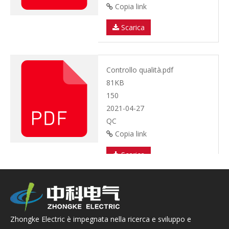
Copia link
Scarica
Controllo qualità.pdf
81KB
150
2021-04-27
QC
Copia link
Scarica
Soluzione completa per la
metallurgia
Zhongke Electric è impegnata nella ricerca e sviluppo e
elettromagnetica.pdf