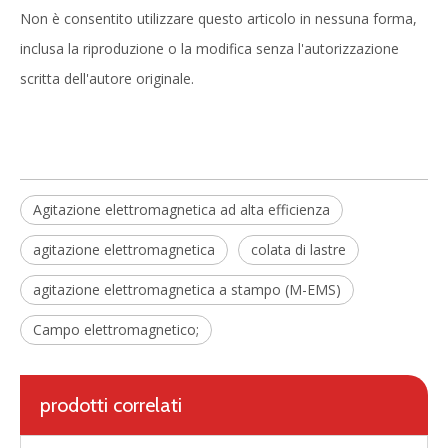
Non è consentito utilizzare questo articolo in nessuna forma,
inclusa la riproduzione o la modifica senza l'autorizzazione
scritta dell'autore originale.
Attrezzatura metallurgica avanzata Agitatore elettromagnetico finale per macchina di colata continua
Agitatore elettromagnetico per stampi a risparmio energetico ampiamente applicato per la colata continua
Agitazione elettromagnetica ad alta efficienza
agitazione elettromagnetica
colata di lastre
agitazione elettromagnetica a stampo (M-EMS)
Campo elettromagnetico;
prodotti correlati
Agitatore elettromagnetico brevettato con tecnologia metallurgica avanzata per colata continua per migliorare la qualità dell'acciaio
Agitatore elettromagnetico multimodale metallurgico MM-EMS nella produzione dell'acciaio