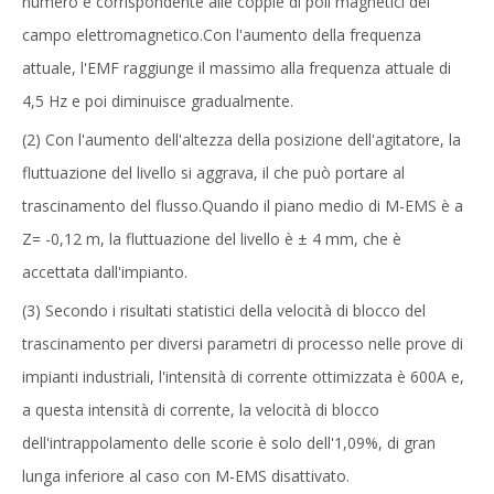
numero è corrispondente alle coppie di poli magnetici del
campo elettromagnetico.Con l'aumento della frequenza
attuale, l'EMF raggiunge il massimo alla frequenza attuale di
4,5 Hz e poi diminuisce gradualmente.
(2) Con l'aumento dell'altezza della posizione dell'agitatore, la
fluttuazione del livello si aggrava, il che può portare al
trascinamento del flusso.Quando il piano medio di M-EMS è a
Z= -0,12 m, la fluttuazione del livello è ± 4 mm, che è
accettata dall'impianto.
Migliori risultati metallurgici ottenibili Stampo Agitatore Elettromagnetico nel processo di colata continua
Agitatore elettromagnetico finale ad alta intensità di campo magnetico per CCM
(3) Secondo i risultati statistici della velocità di blocco del
trascinamento per diversi parametri di processo nelle prove di
impianti industriali, l'intensità di corrente ottimizzata è 600A e,
a questa intensità di corrente, la velocità di blocco
dell'intrappolamento delle scorie è solo dell'1,09%, di gran
lunga inferiore al caso con M-EMS disattivato.