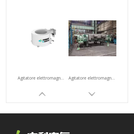
Attrezzatura metallurgica dal design ottimale Agitatore elettromagnetico in rotolo per acciaio da colata continua
Agitatore elettromagnetico in rotolo per apparecchiature metallurgiche ad alte prestazioni per macchine CCM nella produzione dell'acciaio