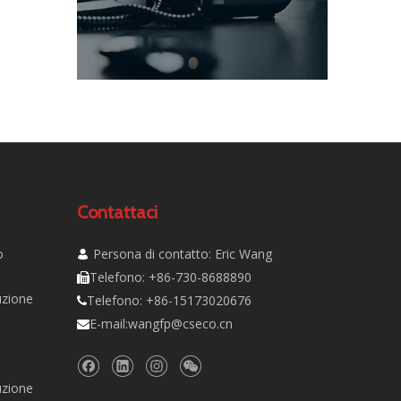
Contattaci
o
Persona di contatto: Eric Wang

Telefono: +86-730-8688890

uzione
Telefono: +86-15173020676

E-mail:
wangfp@cseco.cn

uzione