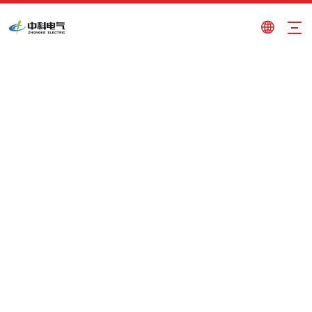
Attrezzature metallurgiche MEMS
Tu sei qui:
Casa
»
Prodotti
»
Attrezzature
metallurgiche MEMS