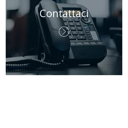
Persona di contatto: Eric Wang

Telefono: +86-730-8688890

Telefono: +86-15173020676

E-mail:
wangfp@cseco.cn

Copyright 2021 Hunan Zhongke Electric Co., Ltd. Tutti i diritti

riservati.Supportato da
Leadong
.