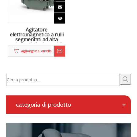
Zhongke Electric è impegnata nella ricerca e sviluppo e
nella fornitura di soluzioni complete per la metallurgia
elettromagnetica, nonché un sistema di riscaldamento in
linea per la laminazione continua.
Richiesta con modulo online
Navigazione
categoria di prodotto
Contattaci
Persona di contatto: Eric Wang
