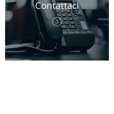
Telefono: +86-730-8688890

Telefono: +86-15173020676

E-mail:
wangfp@cseco.cn

Copyright 2021 Hunan Zhongke Electric Co., Ltd. Tutti i diritti

riservati.Supportato da
Leadong
.