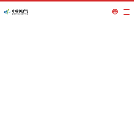
EMS in-roll ad alta spinta
Tu sei qui:
Casa
»
Prodotti
»
EMS in-roll ad alta
spinta