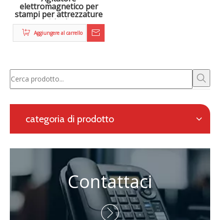
elettromagnetica, nonché un sistema di riscaldamento in
linea per la laminazione continua.
Richiesta con modulo online
Navigazione
categoria di prodotto
Contattaci
Persona di contatto: Eric Wang

Telefono: +86-730-8688890

Telefono: +86-15173020676

E-mail:
wangfp@cseco.cn
