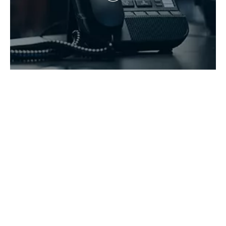
Copyright 2021 Hunan Zhongke Electric Co., Ltd. Tutti i diritti

riservati.Supportato da
Leadong
.