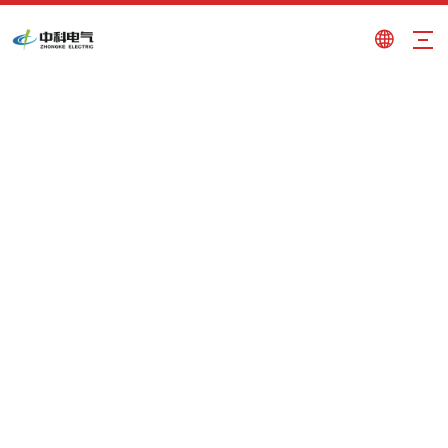
MEMS per colata continua
Tu sei qui:
Casa
»
Prodotti
»
MEMS per colata
continua