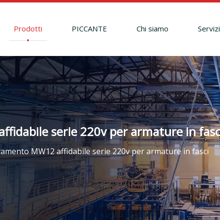
Prodotti
PICCANTE
Chi siamo
Serviz
idabile serie 220v per armature in fasc
vamento MW12 affidabile serie 220v per armature in fasci