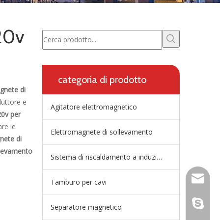
20v
categoria di prodotto
gnete di
uttore e
Agitatore elettromagnetico
20v per
re le
Elettromagnete di sollevamento
nete di
llevamento
Sistema di riscaldamento a induzione della paniera
wangfp@
Tamburo per cavi
dal vivo
Separatore magnetico