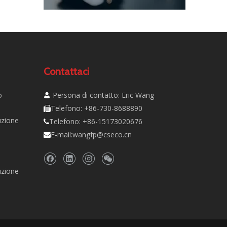
Contattaci
o
Persona di contatto: Eric Wang

Telefono: +86-730-8688890

uzione
Telefono: +86-15173020676

E-mail:
wangfp@cseco.cn

uzione