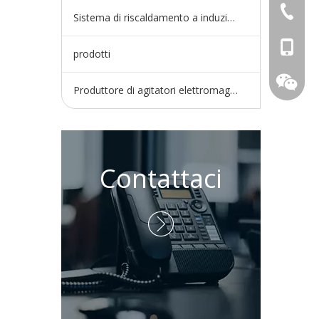
+86-730
Sistema di riscaldamento a induzione
+86-15
prodotti
Produttore di agitatori elettromagnetici
Contattaci
