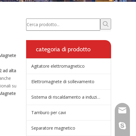
categoria di prodotto
Magnete
Agitatore elettromagnetico
 ad alta
 anche
Elettromagnete di sollevamento
ionali su
Magnete
Sistema di riscaldamento a induzione della paniera
wangfp@
Tamburo per cavi
dal vivo
Separatore magnetico