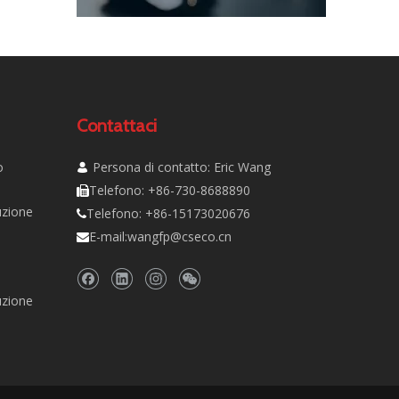
Contattaci
o
Persona di contatto: Eric Wang

Telefono: +86-730-8688890

uzione
Telefono: +86-15173020676

E-mail:
wangfp@cseco.cn

uzione