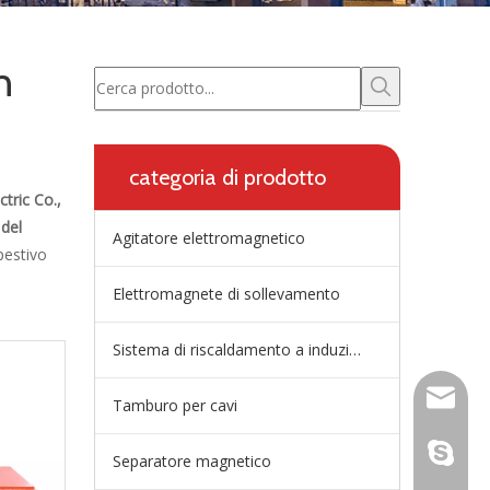
n
categoria di prodotto
tric Co.,
del
Agitatore elettromagnetico
pestivo
Elettromagnete di sollevamento
Sistema di riscaldamento a induzione della paniera
wangfp@
Tamburo per cavi
dal vivo
Separatore magnetico