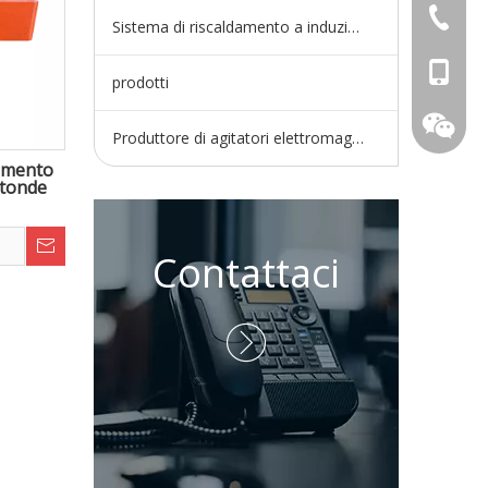
+86-730
Sistema di riscaldamento a induzione
+86-15
prodotti
Produttore di agitatori elettromagnetici
vamento
e tonde
Contattaci
