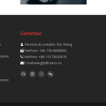
Contattaci
o
Persona di contatto: Eric Wang

Telefono: +86-730-8688890

uzione
Telefono: +86-15173020676

E-mail:
wangfp@cseco.cn

uzione