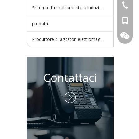
+86-730
Sistema di riscaldamento a induzione
+86-15
prodotti
Produttore di agitatori elettromagnetici
Contattaci
