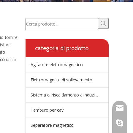
ò fornire
sfare
categoria di prodotto
nto
ico
unico
Agitatore elettromagnetico
Elettromagnete di sollevamento
Sistema di riscaldamento a induzione della paniera
wangfp@
Tamburo per cavi
dal vivo
Separatore magnetico