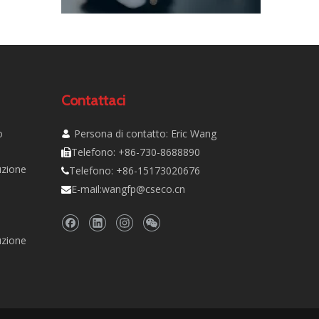
Contattaci
o
Persona di contatto: Eric Wang

Telefono: +86-730-8688890

uzione
Telefono: +86-15173020676

E-mail:
wangfp@cseco.cn

uzione