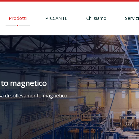
Prodotti
PICCANTE
Chi siamo
Serviz
ento magnetico
osa di sollevamento magnetico