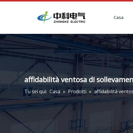
Casa
affidabilità ventosa di sollevam
Tu sei qui:
Casa
»
Prodotti
»
affidabilità vent