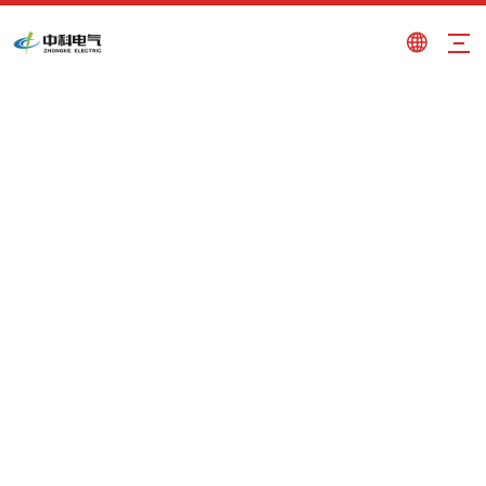
elettromagnete di sollevamento di
alta qualità
Tu sei qui:
Casa
»
Prodotti
»
elettromagnete di
sollevamento di alta qualità