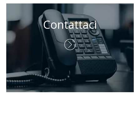
Contattaci
Persona di contatto: Eric Wang

Telefono: +86-730-8688890

Telefono: +86-15173020676

E-mail:
wangfp@cseco.cn

Copyright 2021 Hunan Zhongke Electric Co., Ltd. Tutti i diritti

riservati.Supportato da
Leadong
.