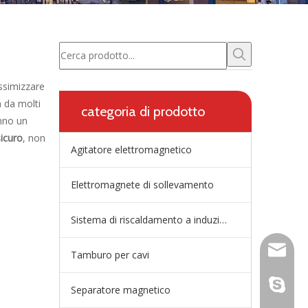
ssimizzare
 da molti
categoria di prodotto
no un
icuro
, non
Agitatore elettromagnetico
Elettromagnete di sollevamento
Sistema di riscaldamento a induzione della paniera
wangfp@
Tamburo per cavi
dal vivo
Separatore magnetico