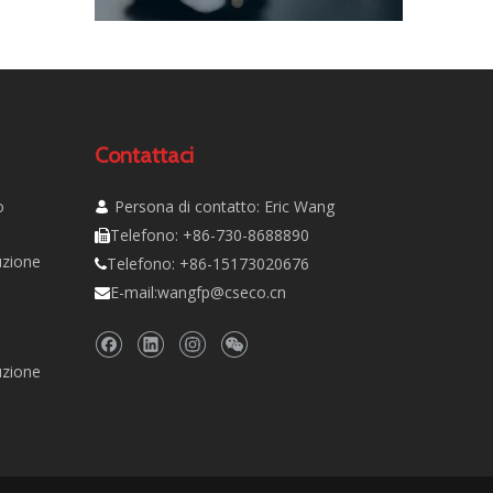
Contattaci
o
Persona di contatto: Eric Wang

Telefono: +86-730-8688890

uzione
Telefono: +86-15173020676

E-mail:
wangfp@cseco.cn

uzione