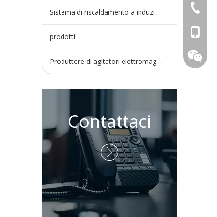
+86-730
Sistema di riscaldamento a induzione
+86-15
prodotti
Produttore di agitatori elettromagnetici
Contattaci
