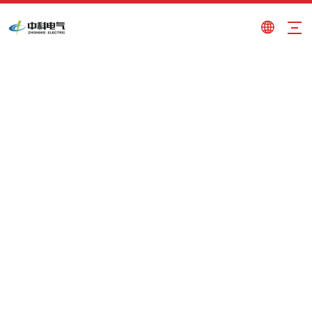
elettromagnete di sollevamento
sigillato industriale
Tu sei qui:
Casa
»
Prodotti
»
elettromagnete di
sollevamento sigillato industriale