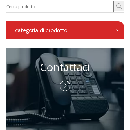
Richiesta con modulo online
Navigazione
categoria di prodotto
Contattaci
Persona di contatto: Eric Wang

Telefono: +86-730-8688890

Telefono: +86-15173020676

E-mail:
wangfp@cseco.cn
