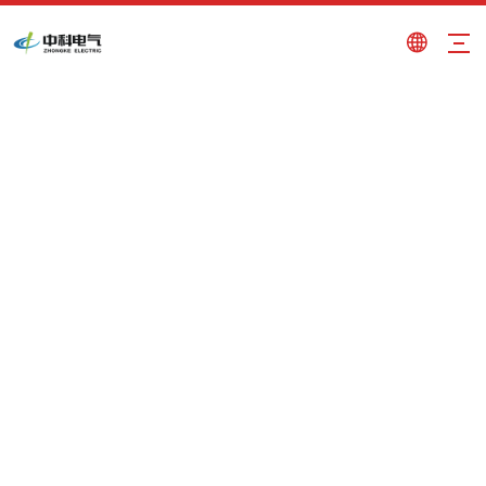
elettromagnete di sollevamento
Tu sei qui:
Casa
»
Prodotti
»
elettromagnete di
sollevamento