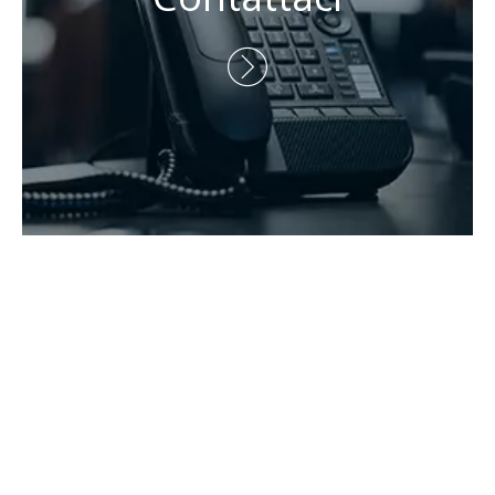
Telefono: +86-15173020676

E-mail:
wangfp@cseco.cn

Copyright 2021 Hunan Zhongke Electric Co., Ltd. Tutti i diritti

riservati.Supportato da
Leadong
.