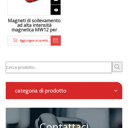
Zhongke Electric è impegnata nella ricerca e sviluppo e
nella fornitura di soluzioni complete per la metallurgia
elettromagnetica, nonché un sistema di riscaldamento in
linea per la laminazione continua.
Richiesta con modulo online
Navigazione
categoria di prodotto
Contattaci
Persona di contatto: Eric Wang

Telefono: +86-730-8688890
