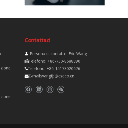
Contattaci
o
Persona di contatto: Eric Wang

Telefono: +86-730-8688890

uzione
Telefono: +86-15173020676

E-mail:
wangfp@cseco.cn

uzione