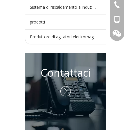
+86-730
Sistema di riscaldamento a induzione
+86-15
prodotti
Produttore di agitatori elettromagnetici
Contattaci
