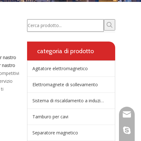
categoria di prodotto
r nastro
 nastro
Agitatore elettromagnetico
ompetitivi
ervizio
Elettromagnete di sollevamento
ti
Sistema di riscaldamento a induzione della paniera
wangfp@
Tamburo per cavi
dal vivo
Separatore magnetico