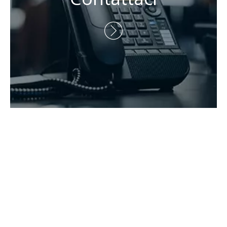
Telefono: +86-15173020676

E-mail:
wangfp@cseco.cn

Copyright 2021 Hunan Zhongke Electric Co., Ltd. Tutti i diritti

riservati.Supportato da
Leadong
.