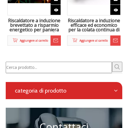
Zhongke Electric è impegnata nella ricerca e sviluppo e
nella fornitura di soluzioni complete per la metallurgia
elettromagnetica, nonché un sistema di riscaldamento in
linea per la laminazione continua.
Richiesta con modulo online
Navigazione
categoria di prodotto
Contattaci
Persona di contatto: Eric Wang

Telefono: +86-730-8688890
