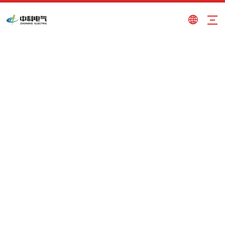
riscaldatore a induzione per paniera
Tu sei qui:
Casa
»
Prodotti
»
riscaldatore a
induzione per paniera