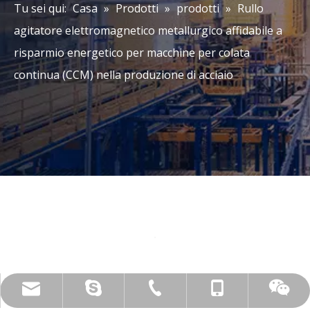
Tu sei qui:
Casa
»
Prodotti
»
prodotti
»
Rullo
agitatore elettromagnetico metallurgico affidabile a
risparmio energetico per macchine per colata
continua (CCM) nella produzione di acciaio
dal vivo:.cid.c87935a5bad92e18
+86-15173020676
wangfp@cseco.cn
+86-730-8688890