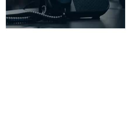
Copyright 2021 Hunan Zhongke Electric Co., Ltd. Tutti i diritti

riservati.Supportato da
Leadong
.