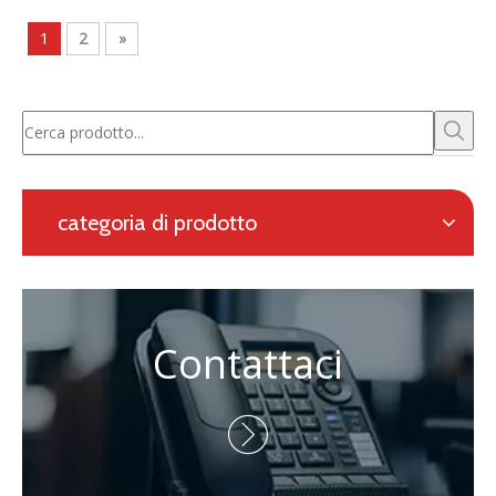
Richiesta con modulo online
Navigazione
categoria di prodotto
Contattaci
Persona di contatto: Eric Wang

Telefono: +86-730-8688890

Telefono: +86-15173020676

E-mail:
wangfp@cseco.cn
