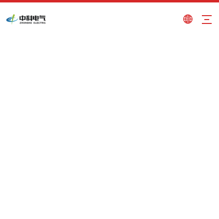
muffa SME
Tu sei qui:
Casa
»
Prodotti
»
muffa SME