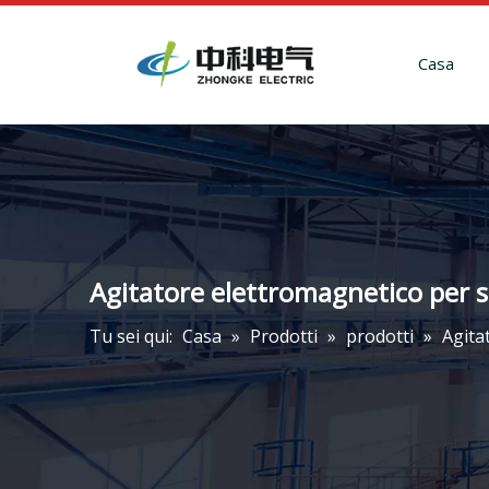
Casa
Agitatore elettromagnetico per st
Tu sei qui:
Casa
»
Prodotti
»
prodotti
»
Agita