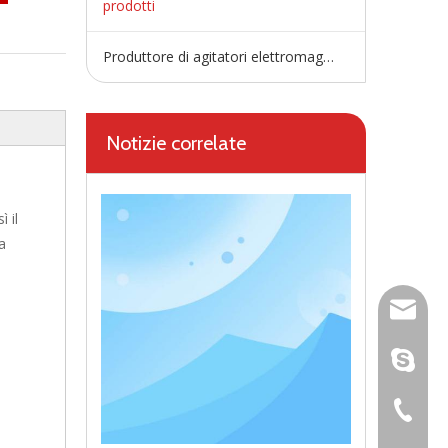
prodotti
Produttore di agitatori elettromagnetici
Notizie correlate
 il
a
wangfp@
dal vivo
+86-730