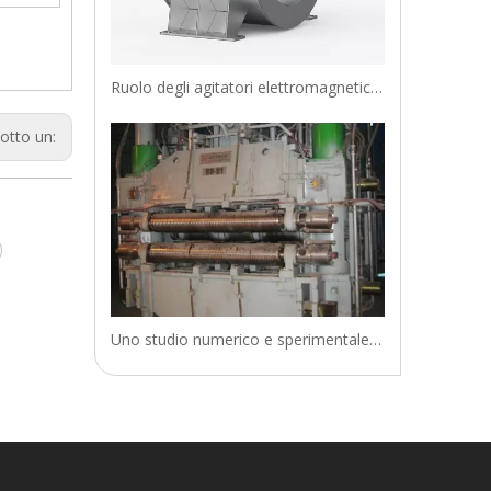
Ruolo degli agitatori elettromagnetici (EMS)
otto un:
Uno studio numerico e sperimentale sulla struttura di solidificazione della colata di lastre di acciaio Fe-Cr-Ni mediante agitazione elettromagnetica a rulli