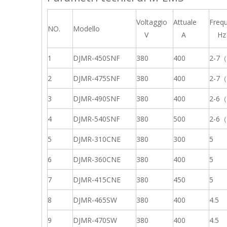
Voltaggio
Attuale
Freq
NO.
Modello
V
A
Hz
1
DJMR-450SNF
380
400
2-7
2
DJMR-475SNF
380
400
2-7
3
DJMR-490SNF
380
400
2-6
4
DJMR-540SNF
380
500
2-6
5
DJMR-310CNE
380
300
5
6
DJMR-360CNE
380
400
5
7
DJMR-415CNE
380
450
5
8
DJMR-465SW
380
400
4.5
9
DJMR-470SW
380
400
4.5