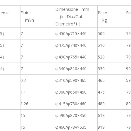
Dimensione mm
uenza
Fluire
Peso
En
(In. Dia./Out.
m³/h
kg
k
Diametro*H）
（5）
7
φ450/
φ715×440
500
79
（5）
7
φ475/
φ740×440
510
79
（4）
7
φ490/
φ765×440
520
79
（4）
7
φ540/
φ810×440
530
99
0.7
φ310/
φ590×465
465
59
1.1
φ360/
φ650×450
475
79
1.26
φ415/
φ730×460
480
89
15
φ590/φ870×350
618
79
15
φ460/
φ784×535
919
79